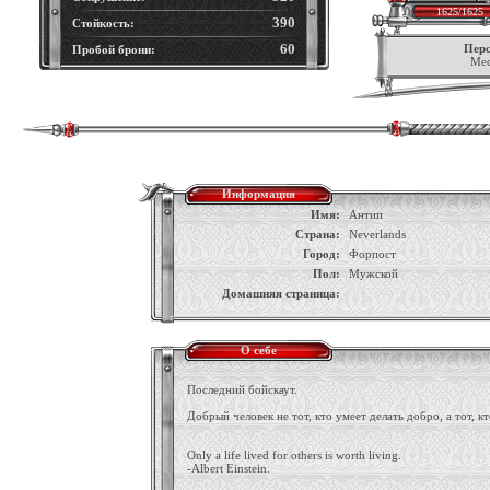
1625/1625
390
Стойкость:
60
Перс
Пробой брони:
Мес
Информация
Имя:
Антип
Страна:
Neverlands
Город:
Форпост
Пол:
Мужской
Домашняя страница:
О себе
Последний бойскаут.
Добрый человек не тот, кто умеет делать добро, а тот, кт
Only a life lived for others is worth living.
-Albert Einstein.