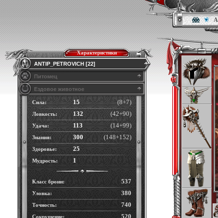
A
Характеристики
ANTIP_PETROVICH [22]
Питомец
Ездовое животное
15
(8+7)
Сила:
132
(42+90)
Ловкость:
113
(14+99)
Удача:
300
(148+152)
Знания:
25
Здоровье:
1
Мудрость:
537
Класс брони:
380
Уловка:
740
Точность:
520
Сокрушение: